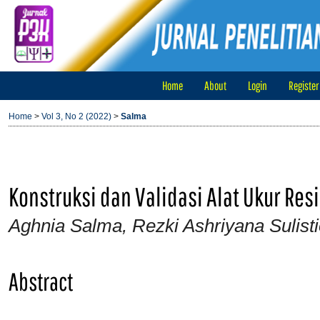
Home
About
Login
Register
Home
>
Vol 3, No 2 (2022)
>
Salma
Konstruksi dan Validasi Alat Ukur Res
Aghnia Salma, Rezki Ashriyana Sulist
Abstract