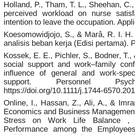
Holland, P., Tham, T. L., Sheehan, C.
perceived workload on nurse satisf
intention to leave the occupation. App
Koesomowidjojo, S., & Marâ, R. I. H
analisis beban kerja (Edisi pertama).
Kossek, E. E., Pichler, S., Bodner, T
social support and work–family confl
influence of general and work-speci
support. Personnel Psyc
https://doi.org/10.1111/j.1744-6570.20
Online, I., Hassan, Z., Ali, A., & Imr
Economics and Business Management I
Stress on Work Life Balance , 
Performance among the Employees 