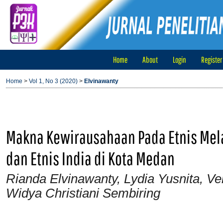
Home
About
Login
Register
Home
>
Vol 1, No 3 (2020)
>
Elvinawanty
Makna Kewirausahaan Pada Etnis Melay
dan Etnis India di Kota Medan
Rianda Elvinawanty, Lydia Yusnita, Ver
Widya Christiani Sembiring